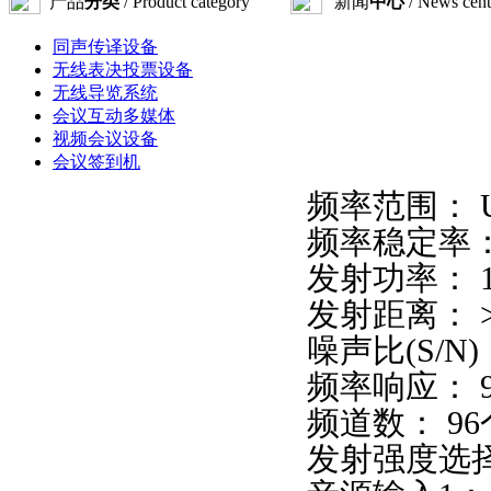
产品
分类
/ Product category
新闻
中心
/ News cent
同声传译设备
无线表决投票设备
无线导览系统
会议互动多媒体
视频会议设备
会议签到机
频率范围： UH
频率稳定率： 
发射功率： 1
发射距离： > 
噪声比(S/N)：
频率响应： 90 
频道数： 9
发射强度选择